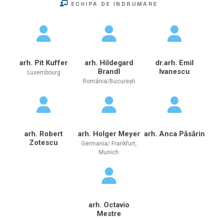
ECHIPA DE INDRUMARE
arh. Pit Kuffer
arh. Hildegard
dr.arh. Emil
Brandl
Ivanescu
Luxembourg
România/București
arh. Robert
arh. Holger Meyer
arh. Anca Păsărin
Zotescu
Germania/ Frankfurt,
Munich
arh. Octavio
Mestre