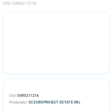
COD: OAR021121A
Cod:
OAR021121A
Producator:
SC EUROPROIECT ESTATE SRL