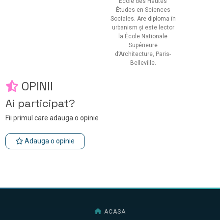
École des Hautes
Études en Sciences
Sociales. Are diploma în
urbanism și este lector
la École Nationale
Supérieure
d’Architecture, Paris-
Belleville.
OPINII
Ai participat?
Fii primul care adauga o opinie
Adauga o opinie
ACASA