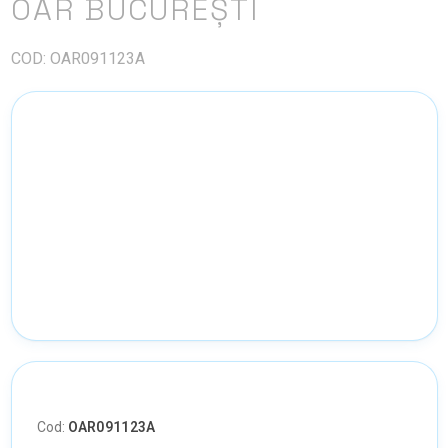
OAR BUCUREȘTI
COD: OAR091123A
Cod:
OAR091123A