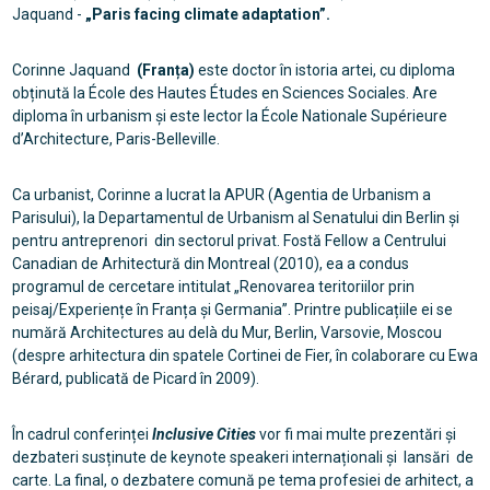
Jaquand -
„Paris facing climate adaptation”.
Corinne Jaquand
(Franța)
este doctor în istoria artei, cu diploma
obținută la École des Hautes Études en Sciences Sociales. Are
diploma în urbanism și este lector la École Nationale Supérieure
d’Architecture, Paris-Belleville.
Ca urbanist, Corinne a lucrat la APUR (Agentia de Urbanism a
Parisului), la Departamentul de Urbanism al Senatului din Berlin și
pentru antreprenori din sectorul privat. Fostă Fellow a Centrului
Canadian de Arhitectură din Montreal (2010), ea a condus
programul de cercetare intitulat „Renovarea teritoriilor prin
peisaj/Experiențe în Franța și Germania”. Printre publicațiile ei se
numără Architectures au delà du Mur, Berlin, Varsovie, Moscou
(despre arhitectura din spatele Cortinei de Fier, în colaborare cu Ewa
Bérard, publicată de Picard în 2009).
În cadrul conferinței
Inclusive Cities
vor fi mai multe prezentări și
dezbateri susținute de keynote speakeri internaționali și lansări de
carte. La final, o dezbatere comună pe tema profesiei de arhitect, a