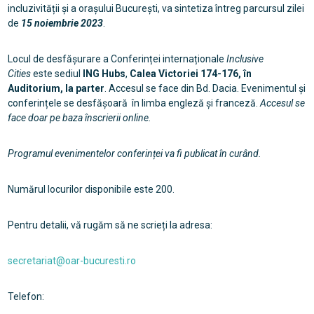
incluzivității și a orașului București, va sintetiza întreg parcursul zilei
de
15 noiembrie 2023
.
Locul de desfășurare a Conferinței internaționale
Inclusive
Cities
este sediul
ING Hubs
,
Calea Victoriei 174-176, în
Auditorium, la parter
. Accesul se face din Bd. Dacia. Evenimentul și
conferințele se desfășoară în limba engleză și franceză.
Accesul se
face doar pe baza înscrierii online.
Programul evenimentelor conferinței va fi publicat în curând.
Numărul locurilor disponibile este 200.
Pentru detalii, vă rugăm să ne scrieți la adresa:
secretariat@oar-bucuresti.ro
Telefon: