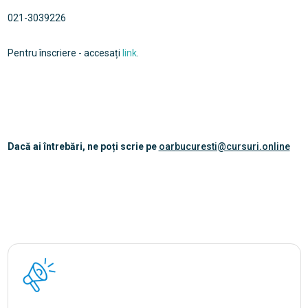
021-3039226
Pentru înscriere - accesați
link
.
Dacă ai întrebări, ne poți scrie pe
oarbucuresti@cursuri.online