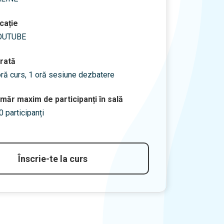
cație
OUTUBE
rată
oră curs, 1 oră sesiune dezbatere
măr maxim de participanți în sală
0 participanți
Înscrie-te la curs