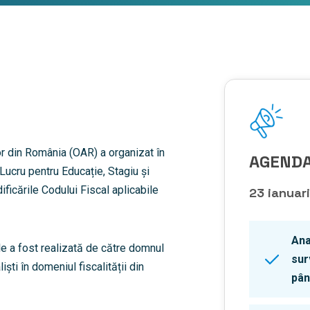
ilor din România (OAR) a organizat în
AGENDA
 Lucru pentru Educație, Stagiu și
ficările Codului Fiscal aplicabile
23 ianuar
Ana
le a fost realizată de către domnul
sur
iști în domeniul fiscalității din
pân