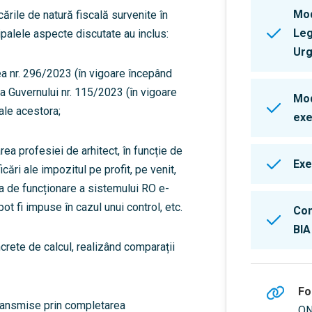
Mod
cările de natură fiscală survenite în
Leg
palele aspecte discutate au inclus:
Urg
a nr. 296/2023 (în vigoare începând
 Guvernului nr. 115/2023 (în vigoare
Mod
ale acestora;
exe
a profesiei de arhitect, în funcție de
Exe
cări ale impozitul pe profit, pe venit,
rma de funcționare a sistemului RO e-
pot fi impuse în cazul unui control, etc.
Com
BIA
rete de calcul, realizând comparații
Fo
transmise prin completarea
ON