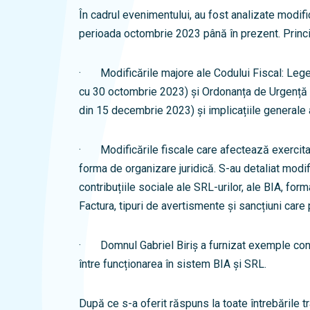
În cadrul evenimentului, au fost analizate modifi
perioada octombrie 2023 până în prezent. Princi
· Modificările majore ale Codului Fiscal: Lege
cu 30 octombrie 2023) și Ordonanța de Urgență a
din 15 decembrie 2023) și implicațiile generale 
· Modificările fiscale care afectează exercitare
forma de organizare juridică. S-au detaliat modifi
contribuțiile sociale ale SRL-urilor, ale BIA, fo
Factura, tipuri de avertismente și sancțiuni care 
· Domnul Gabriel Biriș a furnizat exemple conc
între funcționarea în sistem BIA și SRL.
După ce s-a oferit răspuns la toate întrebările 