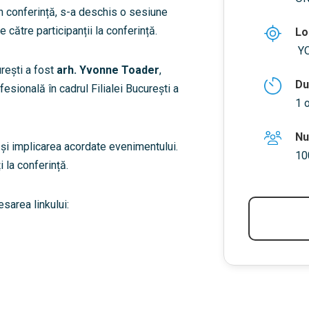
în conferință, s-a deschis o sesiune
 către participanții la conferință.
Lo
Y
rești a fost
arh. Yvonne Toader
,
Du
esională în cadrul Filialei București a
1 
Nu
 și implicarea acordate evenimentului.
10
 la conferință.
esarea linkului: