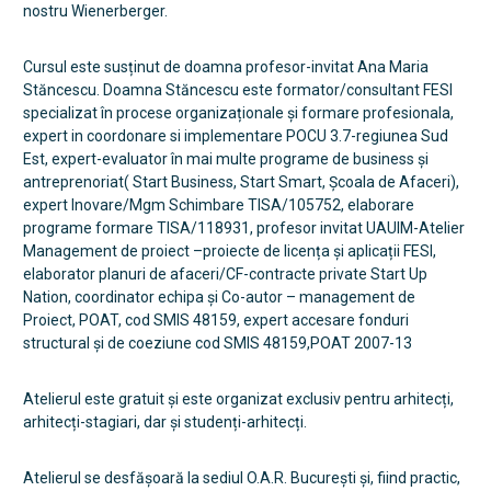
nostru Wienerberger.
Cursul este susținut de doamna profesor-invitat Ana Maria
Stăncescu. Doamna Stăncescu este formator/consultant FESI
specializat în procese organizaționale și formare profesionala,
expert in coordonare si implementare POCU 3.7-regiunea Sud
Est, expert-evaluator în mai multe programe de business și
antreprenoriat( Start Business, Start Smart, Școala de Afaceri),
expert Inovare/Mgm Schimbare TISA/105752, elaborare
programe formare TISA/118931, profesor invitat UAUIM-Atelier
Management de proiect –proiecte de licența și aplicații FESI,
elaborator planuri de afaceri/CF-contracte private Start Up
Nation, coordinator echipa și Co-autor – management de
Proiect, POAT, cod SMIS 48159, expert accesare fonduri
structural și de coeziune cod SMIS 48159,POAT 2007-13
Atelierul este gratuit și este organizat exclusiv pentru arhitecți,
arhitecți-stagiari, dar și studenți-arhitecți.
Atelierul se desfășoară la sediul O.A.R. București și, fiind practic,