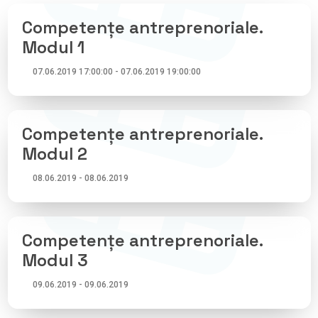
programe formare TISA/118931,
profesor invitat UAUIM-Atelier
Competențe antreprenoriale.
Management de proiect –proiecte
Modul 1
de licență și aplicații FESI,
elaborator planuri de afaceri / CF-
contracte private Start Up Nation,
07.06.2019 17:00:00 - 07.06.2019 19:00:00
coordonator echipă și Coautor –
management de Proiect, POAT, cod
SMIS 48159, expert implementare
SMIS 48159, POAT 2007-13 , expert
Competențe antreprenoriale.
finanțare POR 5.2 SUERD, 7.1/ 13.1,
coautor Ghid Ajutor de stat.
Modul 2
08.06.2019 - 08.06.2019
Competențe antreprenoriale.
Modul 3
09.06.2019 - 09.06.2019