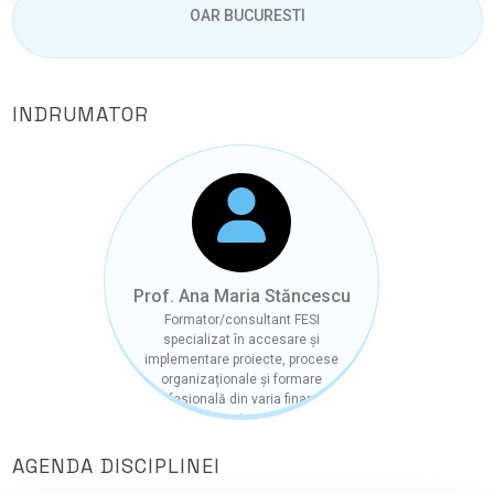
OAR BUCURESTI
INDRUMATOR
Prof. Ana Maria Stăncescu
Formator/consultant FESI
specializat în accesare și
implementare proiecte, procese
organizaționale și formare
profesională din varia finanțări
POCU 3.7, expert-evaluator (Start
Business, Start Smart, Școala de
Afaceri), expert Inovare/Mgm
AGENDA DISCIPLINEI
Schimbare TISA/105752, elaborare