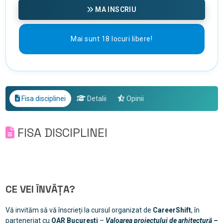
MA INSCRIU
Mai sunt 18 locuri libere!
Fisa disciplinei
Detalii
Opinii
FISA DISCIPLINEI
CE VEI ÎNVĂȚA?
Vă invităm să vă înscrieți la cursul organizat de
CareerShift
, în
parteneriat cu
OAR București
–
Valoarea proiectului de arhitectură –