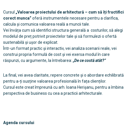
Cursul
„Valoarea proiectului de arhitectură – cum să îți fructifici
corect munca”
oferă instrumentele necesare pentru a clarifica,
calcula și comunica valoarea reală a muncii tale.
Vei învăța cum să identifici structura generală a costurilor, să alegi
modelul de preț potrivit proiectelor tale și să formulezi o ofertă
sustenabilă și ușor de explicat.
Într-un format practic și interactiv, vei analiza scenarii reale, vei
construi propria formulă de cost și vei exersa modul în care
răspunzi, cu argumente, la întrebarea:
„De ce costă atât?”
La final, vei avea claritate, repere concrete și o abordare echilibrată
pentru a-ți susține valoarea profesională în fața clienților.
Cursul este creat împreună cu arh. Ioana Herișanu, pentru a îmbina
perspectiva de business cu cea a practicii arhitecturale.
Agenda cursului