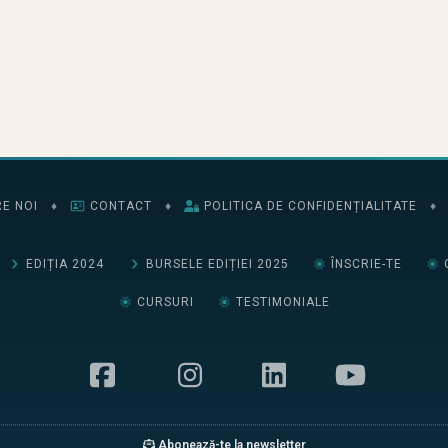
E NOI
♦
CONTACT
♦
POLITICA DE CONFIDENȚIALITATE
♦
EDIȚIA 2024
BURSELE EDIȚIEI 2025
ÎNSCRIE-TE
CURSURI
TESTIMONIALE
Abonează-te la newsletter