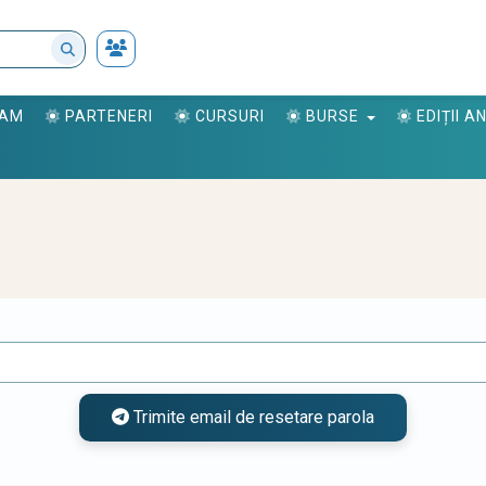
RAM
PARTENERI
CURSURI
BURSE
EDIȚII 
Trimite email de resetare parola