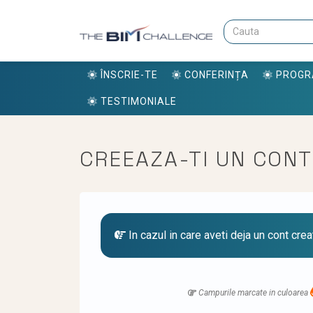
ÎNSCRIE-TE
CONFERINȚA
PROG
TESTIMONIALE
CREEAZA-TI UN CONT
In cazul in care aveti deja un cont crea
Campurile marcate in culoarea