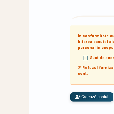
In conformitate c
bifarea casutei al
personal in scopu
Sunt de acor
Refuzul furnizar
cont.
Creează contul