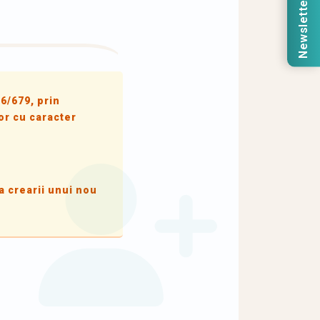
Newsletter
6/679, prin
or cu caracter
a crearii unui nou