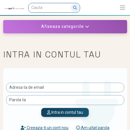
Afiseaza categoriile
INTRA IN CONTUL TAU
Intra in contul tau
Creeaza-ti un cont nou
Am uitat parola