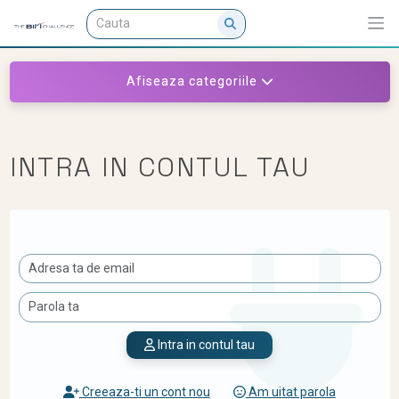
Afiseaza categoriile
INTRA IN CONTUL TAU
Intra in contul tau
Creeaza-ti un cont nou
Am uitat parola