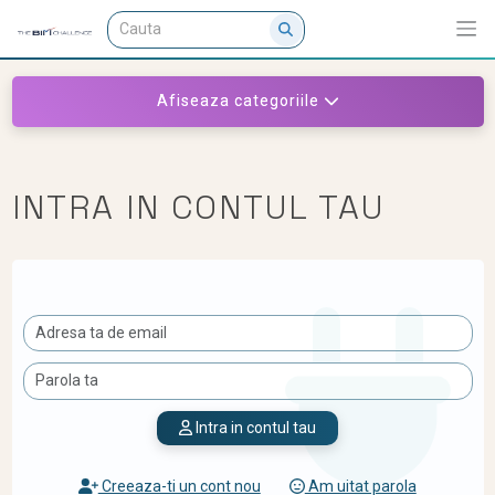
Afiseaza categoriile
INTRA IN CONTUL TAU
Intra in contul tau
Creeaza-ti un cont nou
Am uitat parola