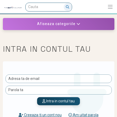
Afiseaza categoriile
INTRA IN CONTUL TAU
Intra in contul tau
Creeaza-ti un cont nou
Am uitat parola