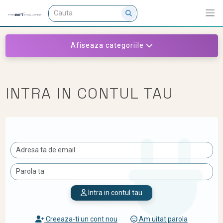
Afiseaza categoriile
INTRA IN CONTUL TAU
Intra in contul tau
Creeaza-ti un cont nou
Am uitat parola