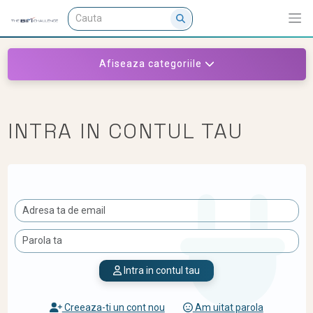
Afiseaza categoriile
INTRA IN CONTUL TAU
Intra in contul tau
Creeaza-ti un cont nou
Am uitat parola