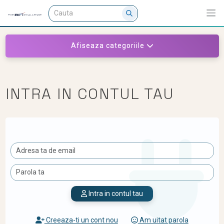
Afiseaza categoriile
INTRA IN CONTUL TAU
Intra in contul tau
Creeaza-ti un cont nou
Am uitat parola