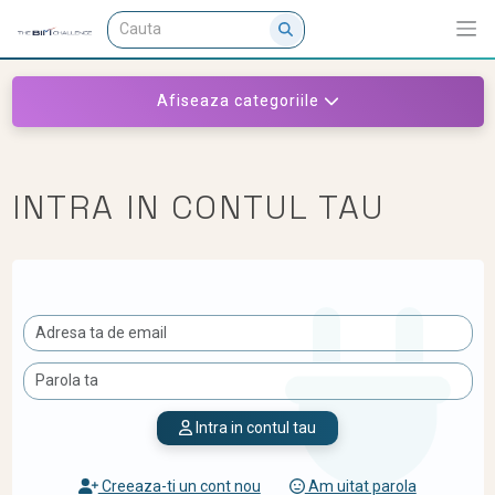
Afiseaza categoriile
INTRA IN CONTUL TAU
Intra in contul tau
Creeaza-ti un cont nou
Am uitat parola