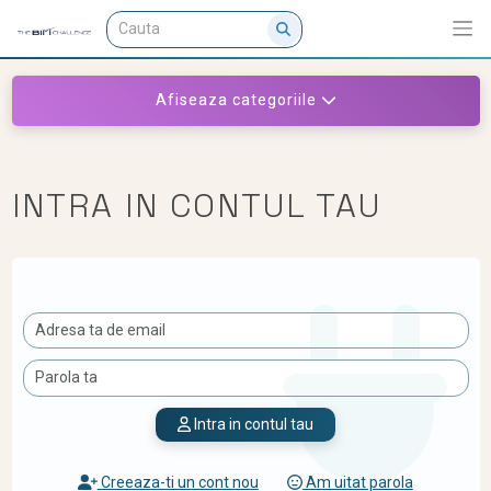
Afiseaza categoriile
INTRA IN CONTUL TAU
Intra in contul tau
Creeaza-ti un cont nou
Am uitat parola