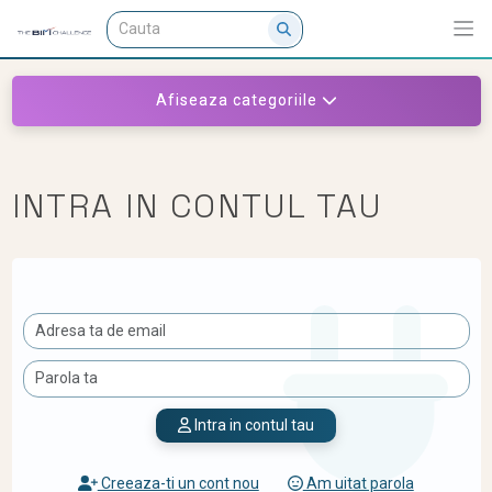
Afiseaza categoriile
INTRA IN CONTUL TAU
Intra in contul tau
Creeaza-ti un cont nou
Am uitat parola