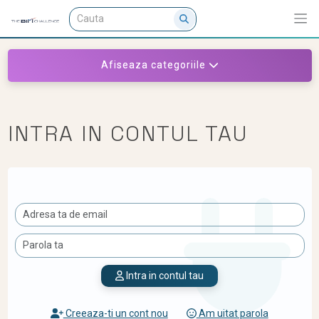
Afiseaza categoriile
INTRA IN CONTUL TAU
Intra in contul tau
Creeaza-ti un cont nou
Am uitat parola