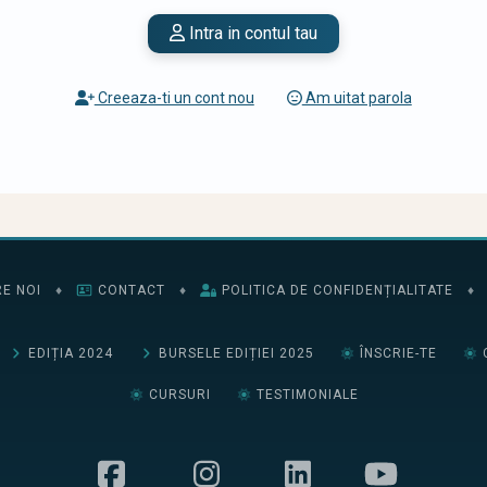
Intra in contul tau
Creeaza-ti un cont nou
Am uitat parola
E NOI
♦
CONTACT
♦
POLITICA DE CONFIDENȚIALITATE
♦
EDIȚIA 2024
BURSELE EDIȚIEI 2025
ÎNSCRIE-TE
CURSURI
TESTIMONIALE