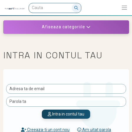
Afiseaza categoriile
INTRA IN CONTUL TAU
Intra in contul tau
Creeaza-ti un cont nou
Am uitat parola