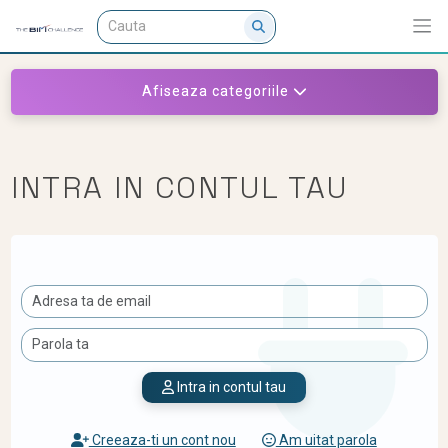
Afiseaza categoriile
INTRA IN CONTUL TAU
Intra in contul tau
Creeaza-ti un cont nou
Am uitat parola