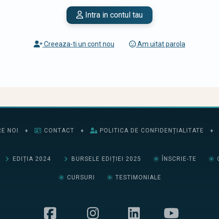
Intra in contul tau
Creeaza-ti un cont nou
Am uitat parola
E NOI
♦
CONTACT
♦
POLITICA DE CONFIDENȚIALITATE
♦
EDIȚIA 2024
BURSELE EDIȚIEI 2025
ÎNSCRIE-TE
CURSURI
TESTIMONIALE