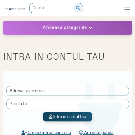
Afiseaza categoriile
INTRA IN CONTUL TAU
Intra in contul tau
Creeaza-ti un cont nou
Am uitat parola