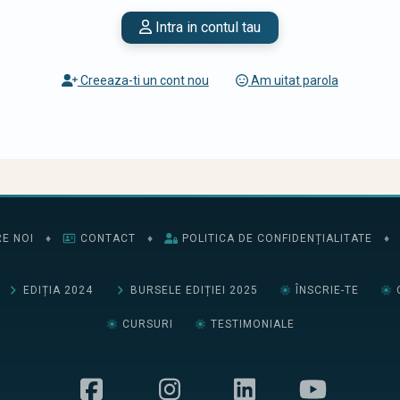
Intra in contul tau
Creeaza-ti un cont nou
Am uitat parola
E NOI
♦
CONTACT
♦
POLITICA DE CONFIDENȚIALITATE
♦
EDIȚIA 2024
BURSELE EDIȚIEI 2025
ÎNSCRIE-TE
CURSURI
TESTIMONIALE