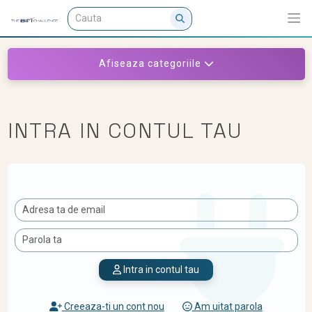
Afiseaza categoriile
INTRA IN CONTUL TAU
Intra in contul tau
Creeaza-ti un cont nou
Am uitat parola