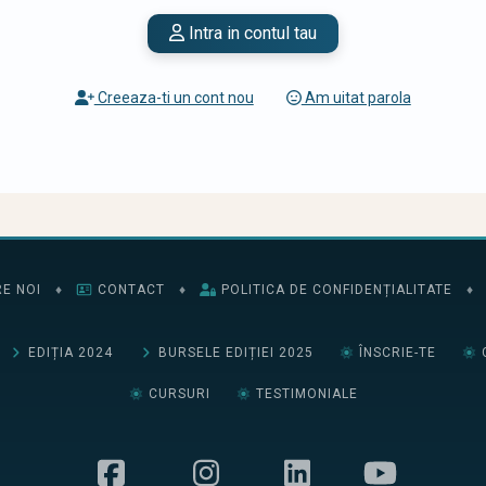
Intra in contul tau
Creeaza-ti un cont nou
Am uitat parola
E NOI
♦
CONTACT
♦
POLITICA DE CONFIDENȚIALITATE
♦
EDIȚIA 2024
BURSELE EDIȚIEI 2025
ÎNSCRIE-TE
CURSURI
TESTIMONIALE