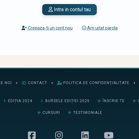
Intra in contul tau
Creeaza-ti un cont nou
Am uitat parola
E NOI
♦
CONTACT
♦
POLITICA DE CONFIDENȚIALITATE
♦
EDIȚIA 2024
BURSELE EDIȚIEI 2025
ÎNSCRIE-TE
CURSURI
TESTIMONIALE