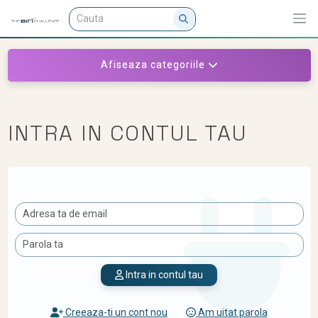
Afiseaza categoriile
INTRA IN CONTUL TAU
Intra in contul tau
Creeaza-ti un cont nou
Am uitat parola