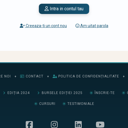
Intra in contul tau
Creeaza-ti un cont nou
Am uitat parola
E NOI
♦
CONTACT
♦
POLITICA DE CONFIDENȚIALITATE
♦
EDIȚIA 2024
BURSELE EDIȚIEI 2025
ÎNSCRIE-TE
CURSURI
TESTIMONIALE