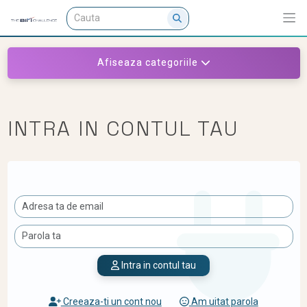
Afiseaza categoriile
INTRA IN CONTUL TAU
Intra in contul tau
Creeaza-ti un cont nou
Am uitat parola