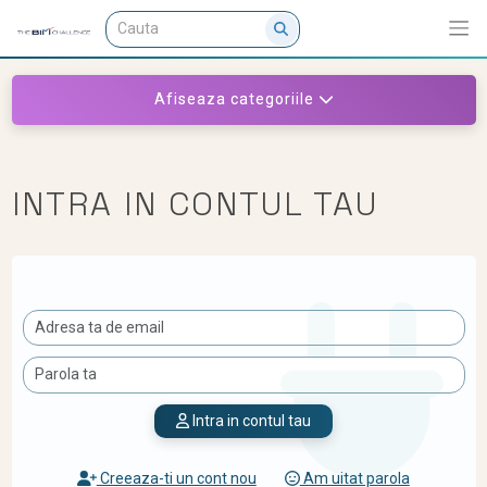
Afiseaza categoriile
INTRA IN CONTUL TAU
Intra in contul tau
Creeaza-ti un cont nou
Am uitat parola