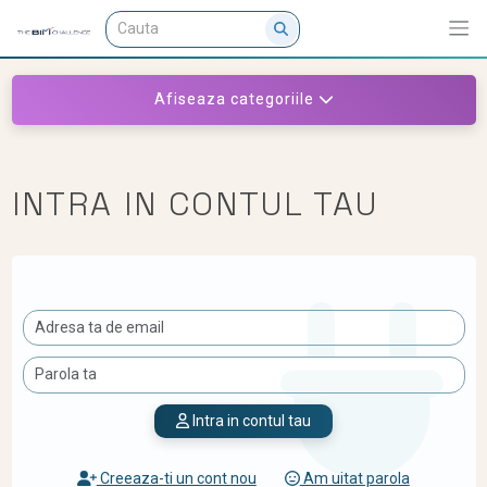
Afiseaza categoriile
INTRA IN CONTUL TAU
Intra in contul tau
Creeaza-ti un cont nou
Am uitat parola