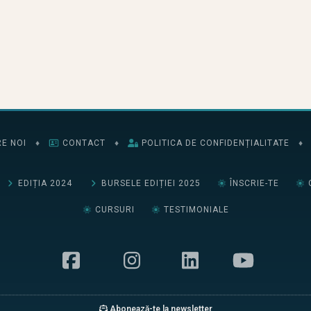
E NOI
♦
CONTACT
♦
POLITICA DE CONFIDENȚIALITATE
♦
EDIȚIA 2024
BURSELE EDIȚIEI 2025
ÎNSCRIE-TE
CURSURI
TESTIMONIALE
Abonează-te la newsletter