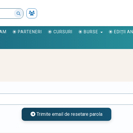
RAM
PARTENERI
CURSURI
BURSE
EDIȚII 
Trimite email de resetare parola