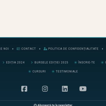
E NOI
♦
CONTACT
♦
POLITICA DE CONFIDENȚIALITATE
♦
EDIȚIA 2024
BURSELE EDIȚIEI 2025
ÎNSCRIE-TE
CURSURI
TESTIMONIALE
Abonează-te la newsletter