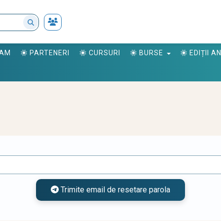
RAM
PARTENERI
CURSURI
BURSE
EDIȚII 
Trimite email de resetare parola