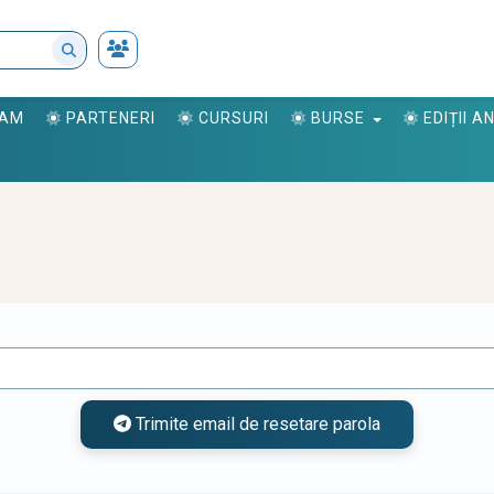
RAM
PARTENERI
CURSURI
BURSE
EDIȚII 
Trimite email de resetare parola