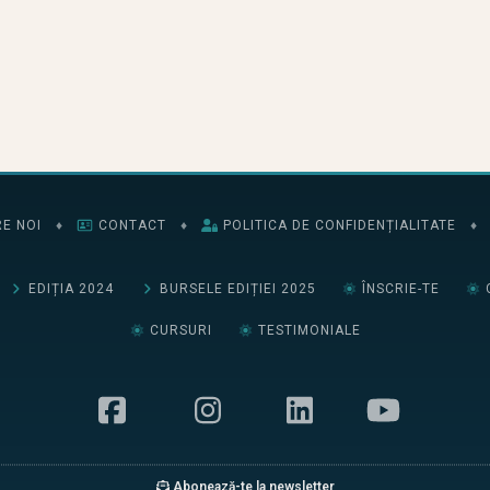
E NOI
♦
CONTACT
♦
POLITICA DE CONFIDENȚIALITATE
♦
EDIȚIA 2024
BURSELE EDIȚIEI 2025
ÎNSCRIE-TE
CURSURI
TESTIMONIALE
Abonează-te la newsletter